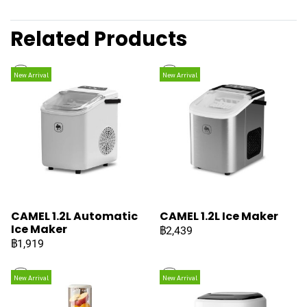
Related Products
New Arrival
New Arrival
CAMEL 1.2L Automatic
CAMEL 1.2L Ice Maker
Ice Maker
฿2,439
฿1,919
New Arrival
New Arrival