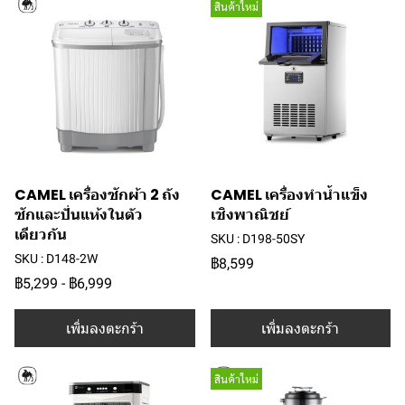
สินค้าใหม่
CAMEL เครื่องซักผ้า 2 ถัง
CAMEL เครื่องทำน้ำแข็ง
ซักและปั่นแห้งในตัว
เชิงพาณิชย์
เดียวกัน
SKU : D198-50SY
SKU : D148-2W
฿8,599
฿5,299
-
฿6,999
เพิ่มลงตะกร้า
เพิ่มลงตะกร้า
สินค้าใหม่