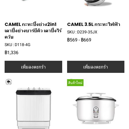
CAMEL กะทะปิ้งย่าง2in1
CAMEL 3.5L กระทะไฟฟ้า
เตาปิ้งย่างบาร์บีคิว เตาปิ้งไร้
SKU : D239-35JX
ควัน
฿569
-
฿669
SKU : D118-4G
฿1,336
เพิ่มลงตะกร้า
เพิ่มลงตะกร้า
สินค้าใหม่