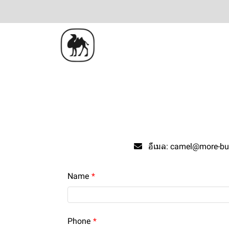
อีเมล:
camel@more-buy
Name
Phone